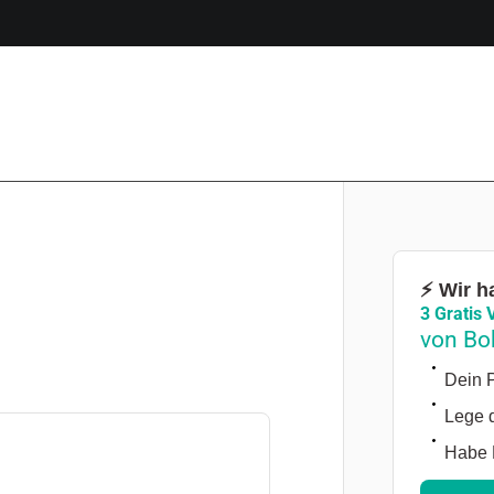
⚡ Wir h
3 Gratis 
von Bo
Dein P
Lege d
Habe 