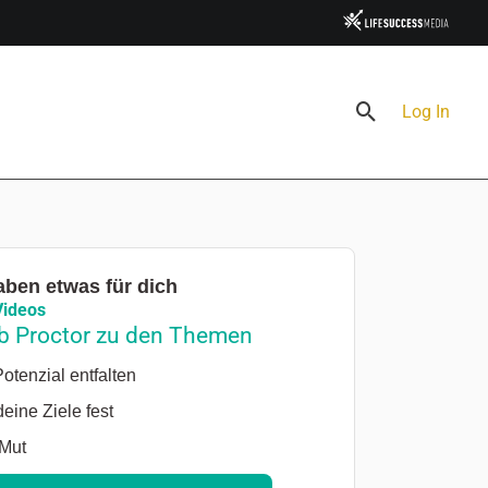
Suchen
Log In
aben etwas für dich
Videos
b Proctor zu den Themen
otenzial entfalten
eine Ziele fest
Mut