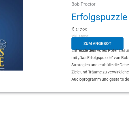
Bob Proctor
Erfolgspuzzle
€
147,00
inkl. MwSt.
ZUM ANGEBOT
Entfessle dein volles Potenzial u
mit „Das Erfolgspuzzle“ von Bob
Strategien und enthülle die Geh
Ziele und Träume zu verwirklichen
Audioprogramm und gestalte dei