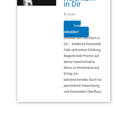
in Dir
€
17,00
inkl. MwSt.
ZUM
ANGEBOT
Erkenne den Reichtum in
Dir – Entdecke finanzielle
Fülle und wahre Erfüllung.
Begleite Bob Proctor auf
dieser transformative
Reise zu Wohlstand und
Erfolg. Ein
bahnbrechendes Buch für
persönliche Entwicklung
und finanziellen Überfluss.