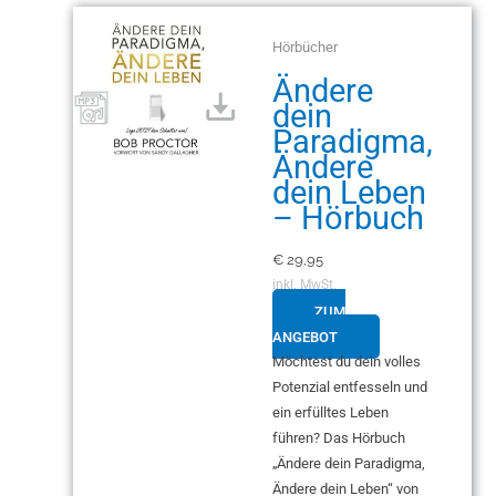
Hörbücher
Ändere
dein
Paradigma,
Ändere
dein Leben
– Hörbuch
€
29,95
inkl. MwSt.
ZUM
ANGEBOT
Möchtest du dein volles
Potenzial entfesseln und
ein erfülltes Leben
führen? Das Hörbuch
„Ändere dein Paradigma,
Ändere dein Leben“ von