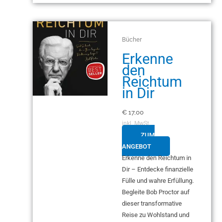
Bücher
Erkenne
den
Reichtum
in Dir
€
17,00
inkl. MwSt.
ZUM
ANGEBOT
Erkenne den Reichtum in
Dir – Entdecke finanzielle
Fülle und wahre Erfüllung.
Begleite Bob Proctor auf
dieser transformative
Reise zu Wohlstand und