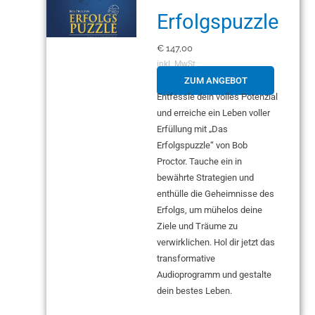
Erfolgspuzzle
€
147,00
inkl. MwSt.
ZUM ANGEBOT
Entfessle dein volles Potenzial
und erreiche ein Leben voller
Erfüllung mit „Das
Erfolgspuzzle“ von Bob
Proctor. Tauche ein in
bewährte Strategien und
enthülle die Geheimnisse des
Erfolgs, um mühelos deine
Ziele und Träume zu
verwirklichen. Hol dir jetzt das
transformative
Audioprogramm und gestalte
dein bestes Leben.