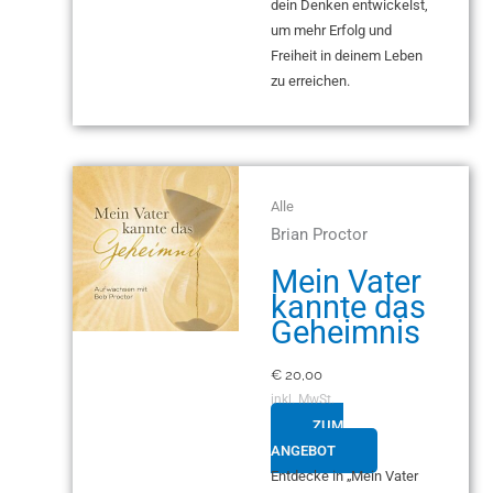
dein Denken entwickelst,
um mehr Erfolg und
Freiheit in deinem Leben
zu erreichen.
Alle
Brian Proctor
Mein Vater
kannte das
Geheimnis
€
20,00
inkl. MwSt.
ZUM
ANGEBOT
Entdecke in „Mein Vater