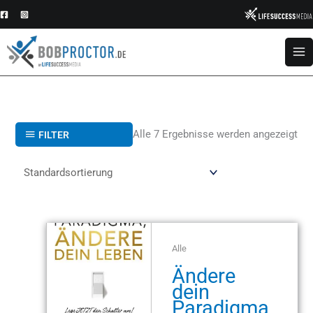
Zum
Inhalt
springen
Alle 7 Ergebnisse werden angezeigt
FILTER
Alle
Ändere
dein
Paradigma,