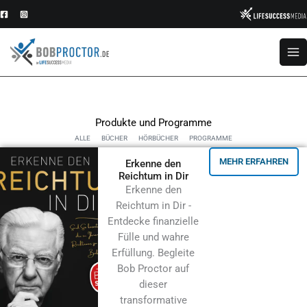
Zum
Inhalt
springen
Produkte und Programme
ALLE
BÜCHER
HÖRBÜCHER
PROGRAMME
MEHR ERFAHREN
Erkenne den
Reichtum in Dir
Erkenne den
Reichtum in Dir -
Entdecke finanzielle
Fülle und wahre
Erfüllung. Begleite
Bob Proctor auf
dieser
transformative