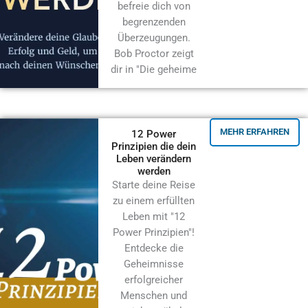
befreie dich von
begrenzenden
Überzeugungen.
Bob Proctor zeigt
dir in "Die geheime
MEHR ERFAHREN
12 Power
Prinzipien die dein
Leben verändern
werden
Starte deine Reise
zu einem erfüllten
Leben mit "12
Power Prinzipien"!
Entdecke die
Geheimnisse
erfolgreicher
Menschen und