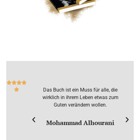
nd ich bin
Das Buch ist ein Muss für alle, die
W
he Secret Bob
wirklich in ihrem Leben etwas zum
R
fte und jetzt
Guten verändern wollen.
.
me
Mohammad Alhourani
erzel