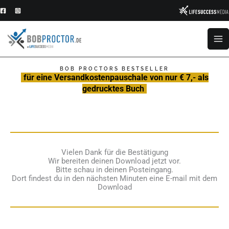
Zum
Inhalt
springen
BOB PROCTORS BESTSELLER
für eine Versandkostenpauschale von nur € 7,- als
gedrucktes Buch
Vielen Dank für die Bestätigung
Wir bereiten deinen Download jetzt vor.
Bitte schau in deinen Posteingang.
Dort findest du in den nächsten Minuten eine E-mail mit dem
Download