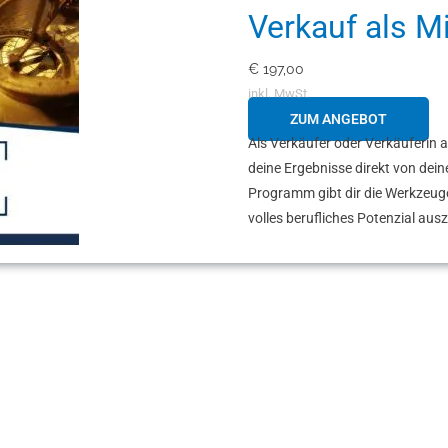
Verkauf als M
€
197,00
inkl. MwSt.
ZUM ANGEBOT
Als Verkäufer oder Verkäuferin a
deine Ergebnisse direkt von dei
Programm gibt dir die Werkzeug
volles berufliches Potenzial au