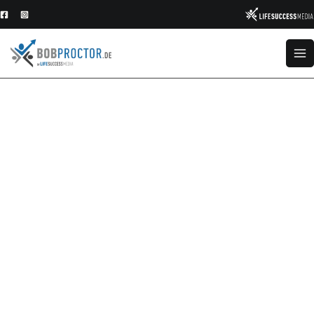
Zum
Inhalt
springen
6
Minuten
zum
Erfolg
-
Einmalzahlung
Menge