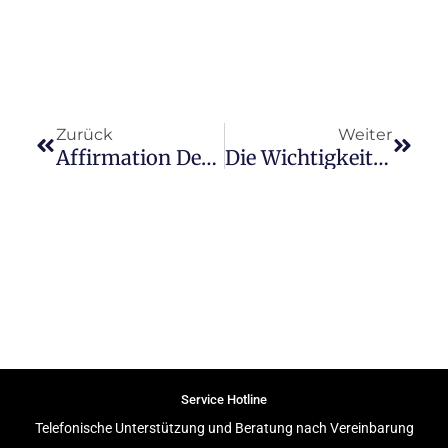
Zurück
Nächs
Zurück
Weiter
Affirmation Des Monats – Dezember 2021
Die Wichtigkeit Des Schenkens Und Annehmens
Service Hotline
Telefonische Unterstützung und Beratung nach Vereinbarung