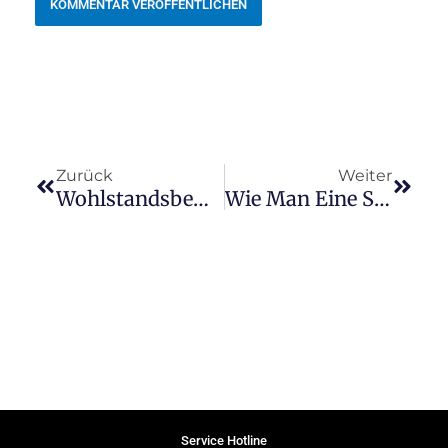
Zurück
Nächs
Zurück
Weiter
Wohlstandsbewusstsein Entwicklen
Wie Man Eine Schlechte Gewohnheit Dauerhaft Ablegt
Service Hotline