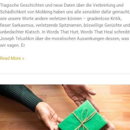
Tragische Geschichten und neue Daten über die Verbreitung und
Schädlichkeit von Mobbing haben uns alle sensibler dafür gemacht,
wie unsere Worte andere verletzen können – gnadenlose Kritik,
fieser Sarkasmus, verletzende Spitznamen, böswillige Gerüchte und
unbedachter Klatsch. In Words That Hurt, Words That Heal schreibt
Joseph Telushkin über die moralischen Auswirkungen dessen, was
wir sagen. Er
Read More »
die
Wichtigkeit
des
Schenkens
und
Annehmens