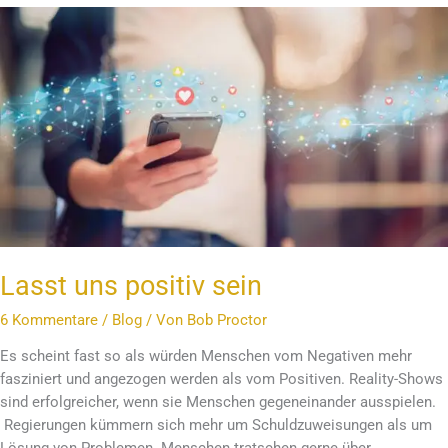
Lasst
uns
positiv
sein
Lasst uns positiv sein
6 Kommentare
/
Blog
/ Von
Bob Proctor
Es scheint fast so als würden Menschen vom Negativen mehr
fasziniert und angezogen werden als vom Positiven. Reality-Shows
sind erfolgreicher, wenn sie Menschen gegeneinander ausspielen.
Regierungen kümmern sich mehr um Schuldzuweisungen als um