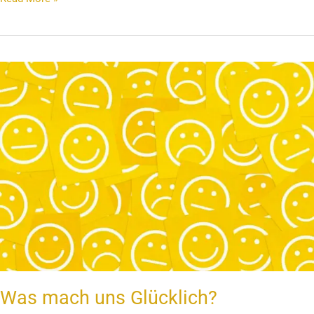
Was
mach
uns
Glücklich?
Was mach uns Glücklich?