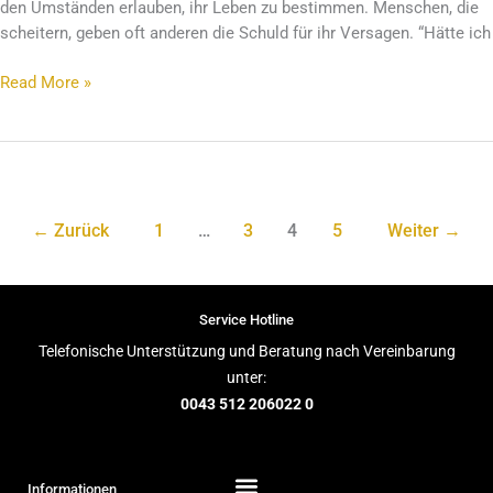
den Umständen erlauben, ihr Leben zu bestimmen. Menschen, die
scheitern, geben oft anderen die Schuld für ihr Versagen. “Hätte ich
Read More »
←
Zurück
1
…
3
4
5
Weiter
→
Service Hotline
Telefonische Unterstützung und Beratung nach Vereinbarung
unter:
0043 512 206022 0
Informationen