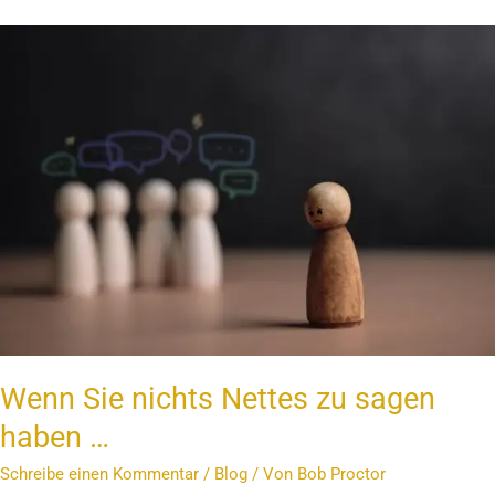
Wenn
Sie
nichts
Nettes
zu
sagen
haben
…
Wenn Sie nichts Nettes zu sagen
haben …
Schreibe einen Kommentar
/
Blog
/ Von
Bob Proctor