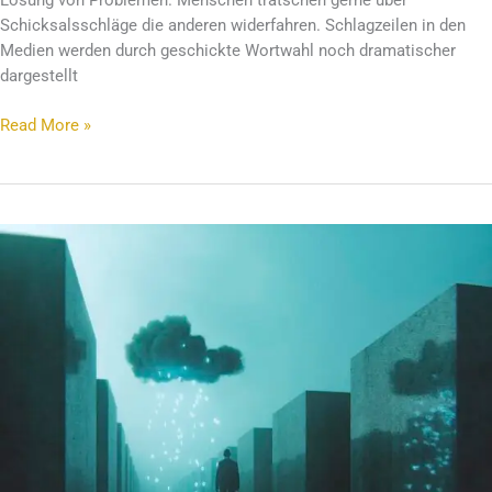
Lösung von Problemen. Menschen tratschen gerne über
Schicksalsschläge die anderen widerfahren. Schlagzeilen in den
Medien werden durch geschickte Wortwahl noch dramatischer
dargestellt
Read More »
Wie
man
eine
schlechte
Gewohnheit
dauerhaft
ablegt